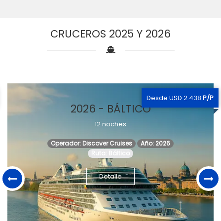
CRUCEROS 2025 Y 2026
Desde USD 2.438
P/P
2026 - BÁLTICO
12 noches
Operador: Discover Cruises
Año: 2026
Ruta: Báltico
Detalle