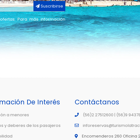
Suscribirse
ofertas. Para más información
rmación De Interés
Contáctanos
ión a menores
(56)2 27512600 | (56)9 9437
s y deberes de los pasajeros
inforeservas@turismolatrac
ilidad
Encomenderos 260 Oficina 2