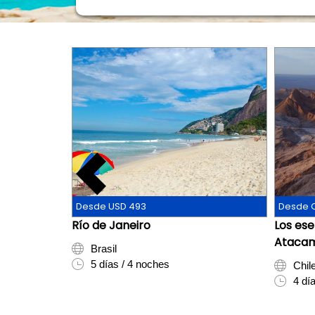
Desde USD 493
Desde C
Río de Janeiro
Los ese
Ataca
Brasil
5 días / 4 noches
Chil
4 dí