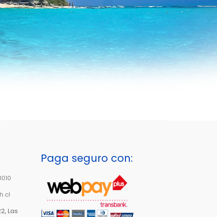
Paga seguro con:
8010
h.cl
2, Las