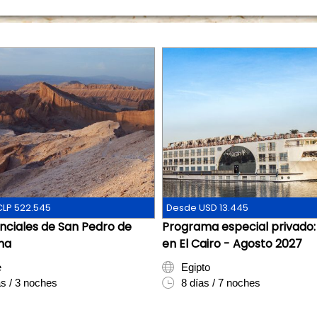
LP 522.545
Desde USD 13.445
nciales de San Pedro de
Programa especial privado:
ma
en El Cairo - Agosto 2027
e
Egipto
as / 3 noches
8 días / 7 noches