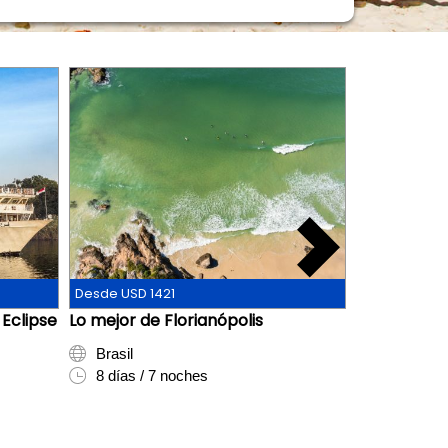
Desde USD 1421
Desde CLP 1.
 Eclipse
Lo mejor de Florianópolis
Salidas con
de la Carre
Brasil
8 días / 7 noches
Chile
8 días / 