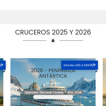
CRUCEROS 2025 Y 2026
/P
Desde USD 2.069
P/P
2026 - PENÍNSULA
ANTÁRTICA
17 noches
Operador: Discover Cruises
Año: 2026
Ruta: Península Antártica