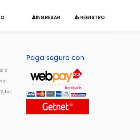
TO
INGRESAR
REGISTRO
Paga seguro con:
8010
h.cl
2, Las