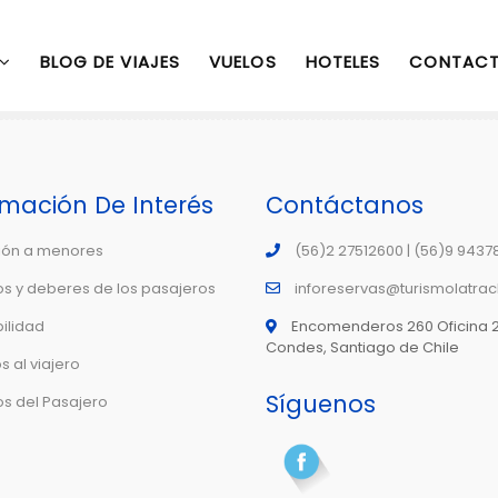
BLOG DE VIAJES
VUELOS
HOTELES
CONTAC
rmación De Interés
Contáctanos
ión a menores
(56)2 27512600 | (56)9 9437
s y deberes de los pasajeros
inforeservas@turismolatrac
ilidad
Encomenderos 260 Oficina 2
Condes, Santiago de Chile
 al viajero
Síguenos
s del Pasajero